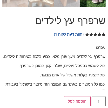
שרפרף עץ לילדים
(חוות דעת לקוח
1
)
1
מדורג
5.00
מתוך 5
₪
150
מבוסס על
דירוגים של
לקוחות
שרפרף עץ לילדים מעץ אורן מלא, צבוע בלכה בטיחותית לילדים.
יכול לשמש כספסל נעליים, שולחן קטן וכמובן כשרפרף.
יכול לשאת בקלות משקל של אדם מבוגר.
וכמו כל המוצרים באתר גם המוצר הזה מיוצר בישראל בעבודת
יד.
הוספה לסל