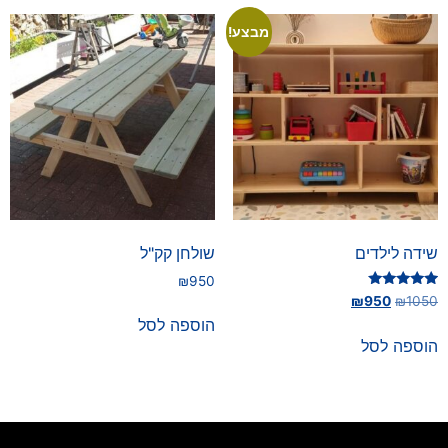
מבצע!
שידה לילדים
שולחן קק"ל
₪
950
דורג
₪
950
₪
1050
5.00
הוספה לסל
מתוך 5
הוספה לסל