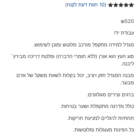
(
10
חוות דעת לקוח)
10
מדורגים
5.00
מתוך 5
₪
520
מבוסס על
דירוגים של
לקוחות
עבודת יד!
מגדל למידה מתקפל מורכב מלוטש ומוכן לשימוש.
סוג העץ הוא אורן (ללא חומרי הדברה) ופלטת דריכה מבירץ`
ליבנה.
מבנה המגדל חזק ויציב, יכול בקלות לשאת משקל של אדם
מבוגר.
ברגים וצירים מגולוונים.
כולל מדרגה מתקפלת ושער בטיחות.
תחתיות לרגליים למניעת חריקות.
כל הפינות מעוגלות ומלוטשות.