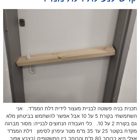
תכנית בניה פשוטה לבניית מעצור לידית דלת הממ"ד. אני
השתמשתי בקורת 5 על 10 אבל אפשר להשתמש בביטחון מלא
גם בקורת 2 על 10. כלי העבודה הנחוצים לבנייה: מסור מברגה
מקדח בקוטר 25 עד 35 מ"מ מטר עיפרון לסימון דלת הממ"ד
אצלי היא ברוחב 80 ס"מ והרוחב בין המשקופים (בצבע אפור