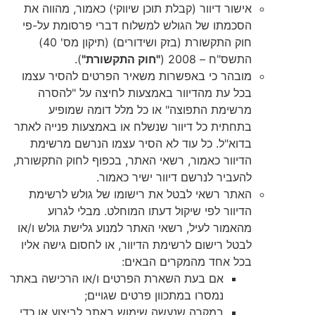
אישור דיוור (קבלת תוכן שיווקי) כאמור, מהווה את
הסכמתו של הגולש למשלוח דברי פרסומת על-פי
חוק התקשורת (בזק ושידורים) (תיקון מס' 40)
התשס"ח – 2008 (
"חוק התקשורת"
).
מובהר כי באפשרות משאיר הפרטים להסיר עצמו
בכל עת מהדיוור באמצעות לחיצה על "להסרה
מרשימת התפוצה" או כל מלל דומה שמופיע
בתחתית כל דיוור שנשלח או באמצעות פנייה לאתר
בדוא"ל. כל עוד לא הסיר עצמו הנרשם מרשימת
הדיוור כאמור, רשאי האתר, בכפוף לחוק התקשורת,
להעביר לנרשם דיוור ישיר כאמור.
האתר רשאי לבטל את רישומו של גולש לרשימת
הדיוור לפי שיקול דעתו המוחלט. מבלי לגרוע
מהאמור לעיל, רשאי האתר למנוע גלישת גולש ו/או
לבטל רישום לרשימת הדיוור, או לחסום גישה אליו
בכל אחד מהמקרים הבאים:
אם בעת השארת הפרטים ו/או הרכישה באתר
נמסרו במתכוון פרטים שגויים;
במקרה שנעשה שימוש באתר לביצוע או כדי