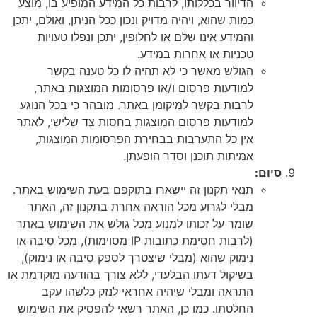
הדיוור בכללותו, לרבות כל המידע המופיע בו, מוצע
כמות שהוא, ויהיה מדויק ונכון ככל הניתן, ואולם, יתכן
והמידע אינו שלם או לחלופין, יתכן ונפלו טעויות
טכניות או אחרות במידע.
הגולש מאשר כי לא תהיה לו כל טענה בקשר
למודעות פרסום ו/או פרסומות המוצגות באתר,
לרבות בקשר למיקומן באתר. מובהר כי בכל הנוגע
למודעות פרסום המוצגות בחסות צד שלישי, לאתר
אין כל התערבות בבחירת הפרסומות המוצגות,
אמיתות תוכנן וסדר הופעתן.
סיום:
תנאי תקנון זה יישארו בתוקפם בעת השימוש באתר.
מבלי לגרוע מכל הוראה אחרת בתקנון זה, האתר
שומר על זכותו למנוע מכל גולש את השימוש באתר
(לרבות חסימת כתובות IP מסוימות), מכל סיבה או
נימוק שהוא (מבלי שיצטרך לספק סיבה או נימוק),
בשיקול דעתו הבלעדי, ללא צורך בהודעה מוקדמת או
התראה ומבלי שיהיה אחראי לנזק כלשהו עקב
החלטתו. כמו כן, האתר רשאי להפסיק את השימוש