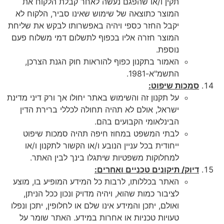
תקין ו/או שהפגם נעשה לאחר קבלת הלקוח את
המוצר כתוצאה של שימוש שאינו סביר, הלקוח לא
יקבל החזר כספי ויהיה באפשרותו לבקש את שליחת
המוצר חזרה אליו בכפוף לתשלום דמי משלוח פעם
נוספת.
האמור בתקנון כפוף להוראות חוק הגנת הצרכן,
התשמ"א-1981.
סמכות שיפוט:
על תקנון זה והשימוש באתר יחולו אך ורק דיני מדינת
ישראל, אולם לא תהיה תחולה לכללי ברירת הדין
הבינלאומי הקבועים בהם.
לבתי המשפט במחוז חיפה תהיה סמכות שיפוט
ייחודית בכל עניין הנובע ו/או הקשור לתקנון ו/או
למחלוקות משפטיות שיתגלו בינך לבין האתר.
דיוק/ תיקונים טכניים ואחרים:
האתר בכללותו, לרבות כל המידע המופיע בו, מוצע
לציבור כמות שהוא, ויהיה מדויק ונכון ככל הניתן,
ואולם, יתכן והמידע אינו שלם או לחלופין, יתכן ונפלו
טעויות טכניות או אחרות במידע. האתר שומר על