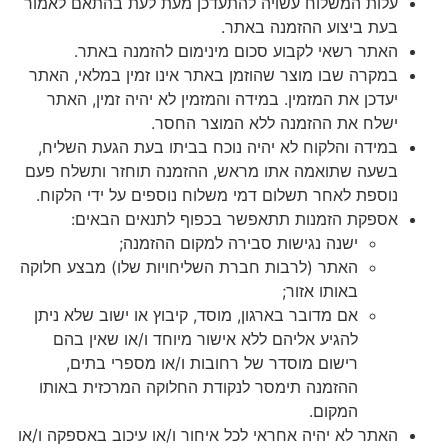
עלות המשלוח עשויה להתעדכן מעת לעת בהתאם לאמור
בעת ביצוע ההזמנה באתר.
האתר רשאי לקבוע סכום מינימום להזמנה באתר.
במקרה שבו מוצר שהוזמן באתר אינו זמין במלאי, האתר
יעדכן את המזמין. במידה והמזמין לא יהיה זמין, האתר
ישלח את ההזמנה ללא המוצר החסר.
במידה והלקוח לא יהיה נוכח בביתו בעת הגעת השליח,
בשעה שתואמה אתו מראש, ההזמנה תוחזר ותשלח פעם
נוספת לאחר תשלום דמי משלוח נוספים על ידי הלקוח.
אספקת הזמנות תתאפשר בכפוף לתנאים הבאים:
ישנה נגישות סבירה למקום ההזמנה;
האתר (לרבות חברת השליחויות שלו) מבצע חלוקה
באותו אזור;
אם מדובר בארגון, מוסד, קיבוץ או ישוב שלא ניתן
להגיע אליהם ללא אישור מיוחד ו/או שאין בהם
רישום מוסדר של רחובות ו/או מספרי בתים,
ההזמנה תימסר לנקודת החלוקה המרכזית באותו
המקום.
האתר לא יהיה אחראי לכל איחור ו/או עיכוב באספקה ו/או