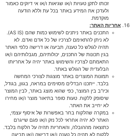
זכותו לתקן טעויות ו/או שגיאות ו/או אי דיוקים כאמור
ולעדכן את המידע באתר בכל עת וללא הודעה
מוקדמת.
אחריות האתר:
התכנים באתר ניתנים לשימוש כמות שהם (AS IS).
לא ניתן להתאימם לצרכיו של כל אדם ואדם. לא
תהיה לגולש כל טענה, תביעה או דרישה כלפי האתר
בגין תכונות של התכנים, יכולותיהם, מגבלותיהם ו/או
התאמתם לצרכיו והשימוש באתר יהיה על אחריותו
הבלעדית של הגולש באתר.
תמונות המוצרים באתר מוצגות לצורכי המחשה
בלבד. ייתכנו הבדלים מסוימים במראה, בגוון, בגודל,
וכיו"ב בין המוצר, כפי שהוא מוצג באתר, לבין המוצר
שיסופק ללקוח. טעות סופר בתיאור מוצר ו/או מחירו
לא יחייב את האתר.
במקרה שהלקוח בחר באפשרות של איסוף עצמי,
האתר לא יהיה אחראי לכל נזק ו/או פגם שייגרם
כתוצאה מההובלה, והאחריות תהיה על הלקוח בלבד.
ללקוח לא תהיה כל טענה ו/או דרישה ו/או תביעה