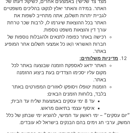
מצד צד שלישי) באמצעים אחרים, לשיקול דעתו של
האתר. במידה והאתר יאלץ לנקוט בהליכים משפטיים
לגביית יתרות תשלום, אתה מתחייב לשפות את
האתר בכל ההוצאות שיגרמו לו, לרבות שכר טרחת
עורך דין והוצאות משפט נוספות.
רכישה באתר כפופה לתנאים ולהגבלות נוספות של
חברות האשראי ו/או כל אמצעי תשלום אחר המופיע
באתר.
מדיניות משלוחים:
האתר ידאג לאספקת הזמנה שבוצעה באתר לכל
מקום עליו יסכימו הצדדים בעת ביצוע ההזמנה
באתר.
הזמנות יטופלו ויסופקו לאזורים המפורטים באתר
בלבד, בלוחות הזמנים הבאים:
עד 8 ימי עסקים באמצעות שליח עד הבית;
איסוף עצמי בתיאום מראש.
״יום עסקים״ – ימי ראשון עד חמישי, להוציא ימי שבתון של כלל
המשק, ערבי חג וימים בהם הבנקים בישראל לא עובדים.