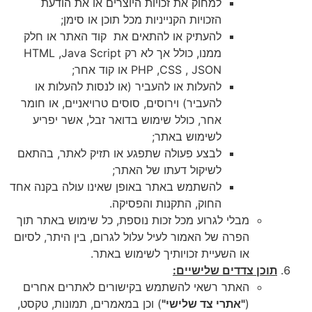
למחוק את זכויות היוצרים או את הודעת
הזכויות הקנייניות מכל תוכן או סימן;
להעתיק או להתאים את קוד האתר או חלק
ממנו, כולל אך לא רק HTML ,Java Script
PHP ,CSS , JSON או קוד אחר;
להעלות או להעביר (או לנסות להעלות או
להעביר) וירוסים, סוסים טרויאניים, או חומר
אחר, כולל שימוש בדואר זבל, אשר יפריע
לשימוש באתר;
לבצע פעולה שתפגע או תזיק לאתר, בהתאם
לשיקול דעתו של האתר;
להשתמש באתר באופן שאינו עולה בקנה אחד
החוק, התקנות והפסיקה.
מבלי לגרוע מכל זכות נוספת, כל שימוש באתר תוך
הפרה של האמור לעיל עלול לגרום, בין היתר, לסיום
או השעיית זכויותיך לשימוש באתר.
תוכן צדדים שלישיים:
האתר רשאי להשתמש בקישורים לאתרים אחרים
(
"אתרי צד שלישי"
) וכן במאמרים, תמונות, טקסט,