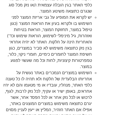
כלפי האתר בגין הובלה עצמאית ו/או נזק מכל סוג
שנגרם כתוצאה משינוע המוצר.
יש לקרוא את המופיע על גבי אריזת המוצר לפני
השימוש בו ולקרוא בעיון את הוראות המוצר (כגון
טיפול במוצר, תחזוקת המוצר, הוראות בטיחות
ואזהרות, גיל מינימלי לשימוש, הוראות שימוש וכד')
והאחריות הינה על הלקוח. האתר לא יהיה אחראי
בגין נזק כתוצאה משימוש לא סביר במוצרים, כגון
חשיפת המוצר לחומרים כימיים, חומרי ניקוי, כלור,
טמפרטורות קיצוניות, לחות וכל מה שעשוי לפגוע
במוצר.
השימוש במוצרים הנמכרים באתר נעשית על
אחריותו הבלעדית של הלקוח ולא תהיה לו כל טענה
כלפי האתר, מנהליו, עובדיו או מי מטעמו והם לא יהיו
אחראים, באופן ישיר או עקיף, לכל נזק לרבות, לגוף,
לרכוש או לכל נזק אחר או לכל הפסד אחר, אשר
יגרם כתוצאה משימוש במוצרים המוצגים באתר,
אפילו אם האתר הזהיר, המליץ או ייעץ לעניין מסוים