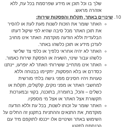
שלך בו וכל תוכן או מידע שפרסמת בכל עת, ללא
אזהרה מראש.
שינויים באתר, תקלות והפסקות שירות:
האתר שומר את הזכות לשנות מעת לעת או להסיר
את תוכן האתר מכל סיבה שהיא לפי שיקול דעתו
הבלעדית וללא הודעה מוקדמת. האתר אינו מחויב
לעדכן מידע או תוכן כלשהו באתר.
האתר לא יהיה אחראי כלפיך או כלפי צד שלישי
כלשהו עבור שינוי, השעיה או הפסקת שירות כאמור.
האתר אינו מתחייב ששירותי האתר לא יופרעו, יינתנו
כסדרם או בלא הפסקות, יתקיימו בבטחה וללא
טעויות ויהיו חסינים מפני גישה בלתי מורשית
למחשבי האתר או מפני נזקים, קלקולים, תקלות או
כשלים – והכל, בחומרה, בתוכנה, בקווי ובמערכות
תקשורת אצל האתר או אצל מי מספקיו.
האתר שומר על זכותו לשנות, בכל עת וללא הודעה
מוקדמת, את התנאים וההתניות בתקנון זה החלים על
השימוש באתר ושינויים אלו ייכנסו לתוקפם מיד עם
הכנסתם לתקנון.