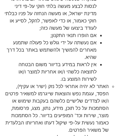
לנסות לבצע מעשה בלתי חוקי על-פי דיני
מדינת ישראל, או מעשה הנחזה על פניו כבלתי
חוקי כאמור, או כדי לאפשר, להקל, לסייע או
לעודד ביצועו של מעשה כזה;
אם הופרו תנאי התקנון;
אם נעשתה על ידי גולש כל פעולה שתמנע
מאחרים להמשיך ולהשתמש באתר בכל דרך
שהיא.
אין לראות במידע בדיוור משום הבטחה
לתוצאה כלשהי ו/או אחריות למוצר ו/או
לשירות המוצע בו.
האתר לא יהיה אחראי לכל נזק (ישיר או עקיף),
הפסד, עגמת נפש והוצאות שייגרמו למשאיר פרטים
ו/או לצדדים שלישיים כלשהם בעקבות שימוש או
הסתמכות על כל תוכן, מידע, נתון, מצג, פרסומת,
מוצר, שירות וכד' המופיעים בדיוור. כל הסתמכות
כאמור נעשית על-פי שיקול דעתו ואחריותו הבלעדית
של משאיר הפרטים.