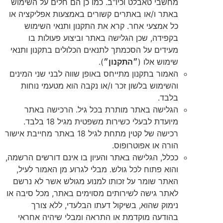
מחשבי טאבלט וכיו"ב. כמו כן הם חלים על השימוש
באתר ו/או באתרים קשורים באמצעות אפליקציה או
כל אמצעי אחר. קרא את התקנון ותנאי השימוש
בקפידה, שכן הגלישה באתר וביצוע פעולות בו
מעידים על הסכמתך לתנאים הכלולים בתקנון ותנאי
שימוש אלו (
״התקנון״
).
האמור בתקנון מתייחס באופן שווה לבני שני המינים
והשימוש בלשון זכר ו/או נקבה הוא מטעמי נוחות
בלבד.
הגלישה באתר מותרת בכל גיל. הרכישה באתר
מיועדת לבעלי כשירות משפטית מגיל 18 בלבד.
רכישה של קטין מתחת לגיל 18 באתר מחייבת אישור
הורה או אפוטרופוס.
ככלל, הגלישה באתר והעיון בו אינם דורשים הרשמה,
והוא פתוח לכל גולש. מבלי לגרוע מן האמור לעיל,
האתר שומר על זכותו למנוע מגולש אשר לא נרשם
לאתר גישה לשירותים מסוימים באתר, מכל סיבה או
נימוק שהוא, בשיקול דעתו הבלעדי, ללא צורך
בהודעה מוקדמת או התראה ומבלי שיהיה אחראי