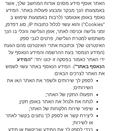
האתר אוסף מידע מסוים אודות המחשב שלך, אשר
באמצעותו הנך מבקר ומבצע פעולות באתר. המידע
נאסף באופן אוטומטי (לרבות באמצעות שימוש ב
"Cookies") והוא עשוי לכלול כתובות IP, סוג דפדפן,
זמני גלישה וכניסה לאתר, אופן הגלישה והכלי בו הנך
משתמש למטרת הגלישה, פרטים לגבי ספק
האינטרנט שלך וכתובות אתרי האינטרנט מהם הגעת
(המידע הנמסר בעת ההרשמה והמידע הנאסף על
ידי האתר כאמור בפסקה זו יכונו יחד:
"המידע
הנאסף באתר"
). המידע הנאסף באתר עשוי לשמש
את האתר לצרכים הבאים:
לספק לך שירותים ולשפר את האתר ו/או את
השירותים;
תפעולו התקין של האתר;
לנתח את ולנהל את האתר באופן תקין;
שיפור שירות הלקוחות של האתר;
ליצירת קשר או לספק לך נתונים בקשר לאתר
או לשירות;
בכדי לספק לך את המידע שביקשת או מידע