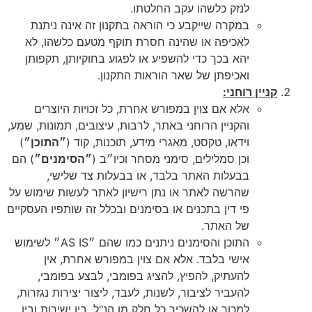
לנזק כלשהו עקב החלטתו.
במקרה שייקבע כי הוראה בתקנון זה אינה ניתנת
לאכיפה או שהינה חסרת תוקף מטעם כלשהו, לא
יהא בכך כדי להשפיע או לפגוע בחוקיותן, תקפותן
ואכיפתן של שאר הוראות התקנון.
קניין רוחני:
אלא אם צוין במפורש אחרת, כל זכויות היוצרים
והקניין הרוחני באתר, לרבות, עיצובים, תמונות, שמע,
וידאו, טקסט, מאגרי מידע, תוכנות, קוד (
״התוכן״
)
וכן סמלילים, סימני מסחר וכיו״ב (
״הסימנים״
) הם
בבעלות האתר בלבד, או בבעלות צד שלישי,
שהרשה לאתר או נתן רישיון לאתר לעשות שימוש על
פי דין בתכנים או בסימנים ובכלל זה שותפיו העסקיים
של האתר.
התוכן והסימנים ניתנים כמו שהם ״AS IS״ לשימוש
אישי בלבד. אלא אם צוין במפורש אחרת, אין
להעתיק, להפיץ, להציג בפומבי, לבצע בפומבי,
להעביר לציבור, לשנות, לעבד, ליצור יצירות נגזרות,
למכור או להשכיר כל חלק מן הנ"ל, בין ישירות ובין