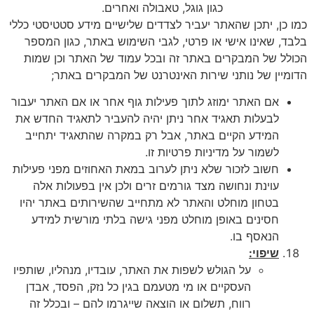
כגון גוגל, טאבולה ואחרים.
כמו כן, יתכן שהאתר יעביר לצדדים שלישיים מידע סטטיסטי כללי
בלבד, שאינו אישי או פרטי, לגבי השימוש באתר, כגון המספר
הכולל של המבקרים באתר זה ובכל עמוד של האתר וכן שמות
הדומיין של נותני שירות האינטרנט של המבקרים באתר;
אם האתר ימוזג לתוך פעילות גוף אחר או אם האתר יעבור
לבעלות תאגיד אחר ניתן יהיה להעביר לתאגיד החדש את
המידע הקיים באתר, אבל רק במקרה שהתאגיד יתחייב
לשמור על מדיניות פרטיות זו.
חשוב לזכור שלא ניתן לערוב במאת האחוזים מפני פעילות
עוינת ונחושה מצד גורמים זרים ולכן אין בפעולות אלה
בטחון מוחלט והאתר לא מתחייב שהשירותים באתר יהיו
חסינים באופן מוחלט מפני גישה בלתי מורשית למידע
הנאסף בו.
שיפוי:
על הגולש לשפות את האתר, עובדיו, מנהליו, שותפיו
העסקיים או מי מטעמם בגין כל נזק, הפסד, אבדן
רווח, תשלום או הוצאה שייגרמו להם – ובכלל זה