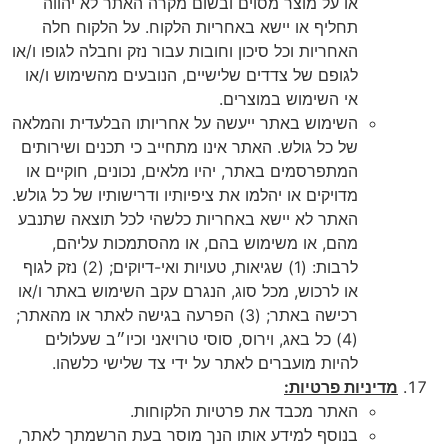
או על מוצר מסוים ובשום מקרה האתר לא יהווה
תחליף או יישא באחריות הלקוח. על הלקוח חלה
האחריות וכל סיכון וחובות עבור נזק וחבלה לגופו ו/או
לגופם של צדדים שלישיים, הנובעים מהשימוש ו/או
אי השימוש במוצרים.
השימוש באתר ייעשה על אחריותו הבלעדית והמלאה
של כל גולש. האתר אינו מתחייב כי תכנים ושירותים
המתפרסמים באתר, יהיו מלאים, נכונים, חוקיים או
מדויקים או יהלמו את ציפיותיו ודרישותיו של כל גולש.
האתר לא יישא באחריות כלשהי לכל תוצאה שתנבע
מהם, או משימוש בהם, או מהסתמכות עליהם,
לרבות: (1) שגיאות, טעויות ואי-דיוקים; (2) נזק לגוף
או לרכוש, מכל סוג, הנגרם עקב השימוש באתר ו/או
רכישה באתר; (3) הפרעה בגישה לאתר או מהאתר;
(4) כל באג, וירוס, סוסי טרויאני וכיו״ב שעלולים
להיות מועברים לאתר על ידי צד שלישי כלשהו.
מדיניות פרטיות:
האתר מכבד את פרטיות הלקוחות.
בנוסף למידע אותו הנך מוסר בעת הרשמתך לאתר,