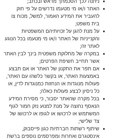
ניתנה לכך הסכמתך מראש ובכתב;
האתר ו/או מי מטעמו נדרשים על פי חוק
להעביר את המידע האמור, למשל, מכוח צו
בית משפט;
על מנת להגן על זכויותיהם המשפטיות
והקנייניות של האתר ו/או מי מטעמו בכל הנוגע
לאתר זה;
במקרה של מחלוקת משפטית בינך לבין האתר
אשר תחייב חשיפת הפרטים;
אם תפר את התקנון של האתר או אם תבצע
באמצעות האתר, או בקשר כלשהו עם האתר,
פעולות מנוגדות או הנחזות כמנוגדות לדין, או
כל ניסיון לבצע פעולות כאלה;
בכל מקרה שהאתר יסבור, כי מסירת המידע
הנאסף נחוצה על מנת למנוע נזק חמור לגוף
המשתמש או לרכושו או לגופו או לרכושו של
צד שלישי;
שיתוף רשתות חברתיות כגון פייסבוק,
אינסטגרם ואחרות ומפרסמים נוספים ברשת