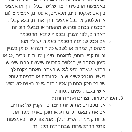
באמצעות או בשיתוף צד שלישי, בכל דרך או אמצעי
בין אם אלקטרוניים, מכאניים, אופטיים, אמצעי צילום
או הקלטה, או בכל אמצעי ודרך אחרת, בלא קבלת
הסכמה בכתב ומראש מהאתר או מבעלי הזכויות
האחרים, לפי העניין, ובכפוף לתנאי ההסכמה.
אם וככל שניתנה הסכמה כאמור, יש להימנע
מלהסיר, למחוק או לשבש כל הודעה או סימן בעניין
זכויות קניין רוחני, לדוגמה: סימון זכויות היוצרים ,© או
סימן מסחר ®, הנלווים לתכנים שיעשה בהם שימוש.
בתנאי שאתה זכאי לגלוש באתר, האתר מקנה לך
רישיון מוגבל לשימוש בו ולהורדת או הדפסת עותק
של כל חלק מהתוכן אליו ניתנה גישה ראויה לשימוש
אישי בלבד, שאינו מסחרי.
הפרת זכויות יוצרים וקניין רוחני:
אנו מכבדים את זכויות היוצרים והקניין של אחרים.
אם אתה מאמין כי מידע או תוכן באתר מפר את
זכויות קנייניות השייכות לך, אנא צור קשר באמצעות
פרטי ההתקשרות שבתחתית תקנון זה.